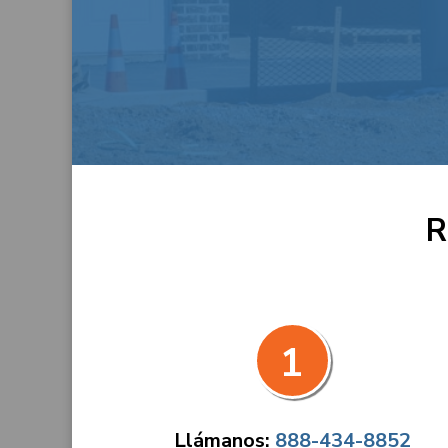
R
1
Llámanos:
888-434-8852