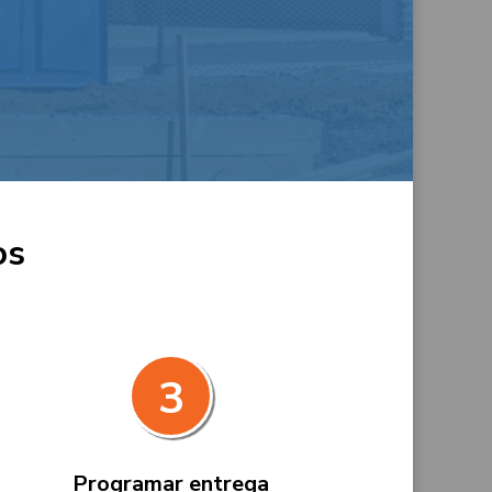
os
3
Programar entrega